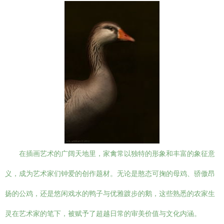
在插画艺术的广阔天地里，家禽常以独特的形象和丰富的象征意
义，成为艺术家们钟爱的创作题材。无论是憨态可掬的母鸡、骄傲昂
扬的公鸡，还是悠闲戏水的鸭子与优雅踱步的鹅，这些熟悉的农家生
灵在艺术家的笔下，被赋予了超越日常的审美价值与文化内涵。