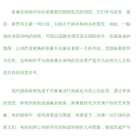
家禽在插画中往往承载着田园牧歌式的理想。它们常与农舍、麦
田、篱笆等元素一同出现，勾勒出宁静祥和的乡村图景。例如，一幅
描绘清晨鸡鸣的插画，可能以温暖色调渲染出朝阳初升、炊烟袅袅的
氛围，公鸡昂首挺胸的形象不仅象征着新一天的开始，也隐喻着勤劳
与生机。这种创作手法将家禽从单纯的农业资产提升为自然与人文和
谐共存的诗意符号。
现代插画师更热衷于对家禽进行风格化与拟人化处理。通过夸张
的造型、鲜艳的色彩或抽象的线条，家禽被转化为充满个性的艺术形
象。有的插画中，母鸡身着波点围裙，挎着篮子，仿佛一位忙碌的农
家主妇；有的则将公鸡的羽毛绘制成华丽的几何图案，展现其威严与