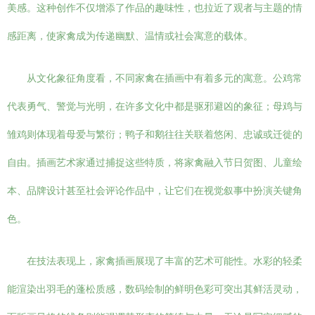
美感。这种创作不仅增添了作品的趣味性，也拉近了观者与主题的情
感距离，使家禽成为传递幽默、温情或社会寓意的载体。
从文化象征角度看，不同家禽在插画中有着多元的寓意。公鸡常
代表勇气、警觉与光明，在许多文化中都是驱邪避凶的象征；母鸡与
雏鸡则体现着母爱与繁衍；鸭子和鹅往往关联着悠闲、忠诚或迁徙的
自由。插画艺术家通过捕捉这些特质，将家禽融入节日贺图、儿童绘
本、品牌设计甚至社会评论作品中，让它们在视觉叙事中扮演关键角
色。
在技法表现上，家禽插画展现了丰富的艺术可能性。水彩的轻柔
能渲染出羽毛的蓬松质感，数码绘制的鲜明色彩可突出其鲜活灵动，